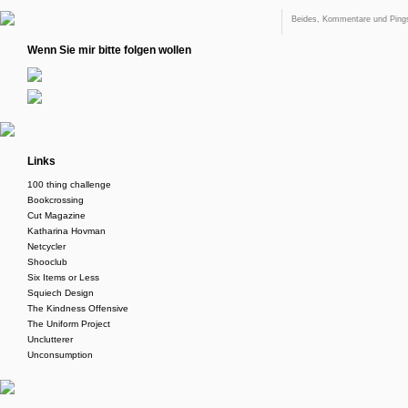
Beides, Kommentare und Pings
Wenn Sie mir bitte folgen wollen
Links
100 thing challenge
Bookcrossing
Cut Magazine
Katharina Hovman
Netcycler
Shooclub
Six Items or Less
Squiech Design
The Kindness Offensive
The Uniform Project
Unclutterer
Unconsumption