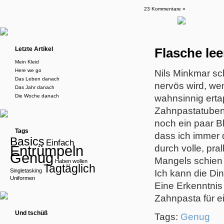
23 Kommentare »
Letzte Artikel
Flasche lee
Mein Kleid
Here we go
Nils Minkmar sc
Das Leben danach
nervös wird, wen
Das Jahr danach
Die Woche danach
wahnsinnig erta
Zahnpastatuben, 
noch ein paar B
Tags
dass ich immer d
Basics
Einfach
Entrümpeln
durch volle, pra
Genug
Mangels schien 
Haben wollen
Tagtäglich
Singletasking
Ich kann die Di
Uniformen
Eine Erkenntnis
Zahnpasta für 
Und tschüß
Tags:
Genug