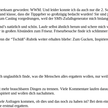
ufmerksam geworden: WWM. Und leider konnte ich da auch nur die 2. Sc
d klasse, dass die Tippgeber so großzügig bedacht wurden! Sie sind ja
 zum Casting vorgedrungen, weil der SMS-Zufallsgenerator mich bislang 
d’s natürlich und schön. Laufe selbst ähnlich herum und schere mich 
ur in großen Abständen zum Friseur. Friseurbesuche finde ich schlimme
nn die “Tschüß”-Rubrik weiter erhalten bliebe: Zum Gucken, Inspirie
.
h unglaublich finde, was die Menschen alles ergattern wollen, nur weil 
ht mehr brauchbaren Dingen zu trennen. Viele Kommentare laufen darauf h
nspiriert und wollen dich nachahmen.
iele Anfragen kommen, ob dies und das noch zu haben ist? Bei dem eine
 erstmal ergattern.