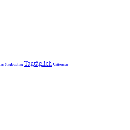
Tagtäglich
len
Singletasking
Uniformen