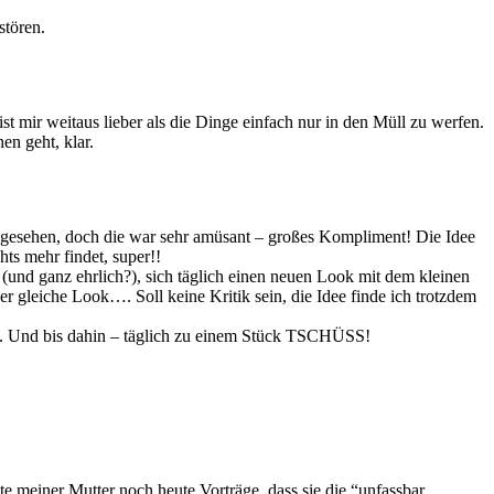
stören.
mir weitaus lieber als die Dinge einfach nur in den Müll zu werfen.
en geht, klar.
gesehen, doch die war sehr amüsant – großes Kompliment! Die Idee
hts mehr findet, super!!
und ganz ehrlich?), sich täglich einen neuen Look mit dem kleinen
er gleiche Look…. Soll keine Kritik sein, die Idee finde ich trotzdem
n. Und bis dahin – täglich zu einem Stück TSCHÜSS!
e meiner Mutter noch heute Vorträge, dass sie die “unfassbar