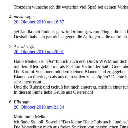
Trotzdem wünsche ich dir weiterhin viel Spaß bei deinen Vorhab
meike
sagt:
20. Oktober 2010 um 18:57
@Claudia: Ich finde es ganz in Ordnung, wenn Dinge, die ich 
Deshalb habe ich gar nichts gegen die Anfragen – die natürlic
Astrid
sagt:
20. Oktober 2010 um 20:01
Hallo Meike, als “Ösi” bin ich auch erst Durch WWM auf dich
mit dem Kleid gefällt mir als Fashion Victim der SatC-Generatio
Die Kombi-Versionen mit dem kleinen Blauen sind zugegeben se
Blauen zu überlegen als aus dem vollen zu schöpfen? Dachte in d
sehr interessant…
Und die Rubrik und tschüß hat mich angeregt, mich in einer 
In diesem Sinne liebe Grüße aus Österreich!
Ella
sagt:
20. Oktober 2010 um 21:34
Moin moin Meike,
ich finde Sie toll! Sowohl “Das kleine Blaue” als auch “und tsch
Die Vorstellung mich aus freien Stücken von persönlichen Ding