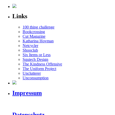
Links
100 thing challenge
Bookcrossing
Cut Magazine
Katharina Hovman
Netcycler
Shooclub
Six Items or Less
Squiech Design
The Kindness Offensive
The Uniform Project
Unclutterer
Unconsumption
Impressum
Datenschutz