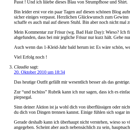
Passt ! Und ich liiiebe dieses Blau von Strumpfhose und Shirt.
Bin leider erst vor ein paar Tagen auf diesen schönen Blog a
sicher einiges verpasst. Herzlichen Glückwunsch zum Gewinn un
schaffe es auch mal auf diesen Stuhl. Bin aber noch nicht mal
Mein Kommentar zur Frisur (wg. Bad Hair Day): Wieso? Ich fin
abgefunden, dass bei mir jegliche Frisur nur kurz hält. Gehe n
Auch wenn das 1-Kleid-Jahr bald herum ist: Es wäre schön, we
Viel Erfolg noch !
Claudia
sagt:
20. Oktober 2010 um 18:34
Das heutige Outfit gefällt mir wesentlich besser als das gestrige
Zur “und tschüss” Rubrik kann ich nur sagen, dass ich es einfac
piepsegal.
Sinn deiner Aktion ist ja wohl dich von überflüssigen oder nic
du dich von Dingen trennen kannst. Einige fühlen sich sogar i
Gerade deshalb kann ich überhaupt nicht verstehen, wieso so v
angegeben. Scheint aber auch nebensächlich zu sein, hauptsache