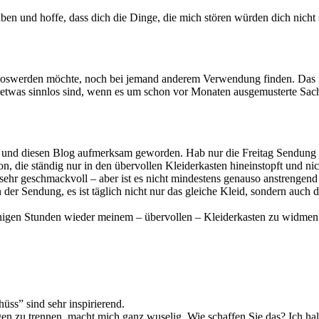
en und hoffe, dass dich die Dinge, die mich stören würden dich nicht 
loswerden möchte, noch bei jemand anderem Verwendung finden. Das ist 
h etwas sinnlos sind, wenn es um schon vor Monaten ausgemusterte Sach
 und diesen Blog aufmerksam geworden. Hab nur die Freitag Sendung 
n, die ständig nur in den übervollen Kleiderkasten hineinstopft und nic
hr geschmackvoll – aber ist es nicht mindestens genauso anstrengend (
er Sendung, es ist täglich nicht nur das gleiche Kleid, sondern auch d
ruhigen Stunden wieder meinem – übervollen – Kleiderkasten zu widme
üss” sind sehr inspirierend.
en zu trennen, macht mich ganz wuselig. Wie schaffen Sie das? Ich halt