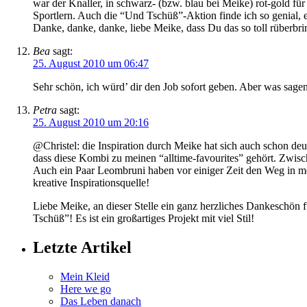
war der Knaller, in schwarz- (bzw. blau bei Meike) rot-gold fü
Sportlern. Auch die “Und Tschüß”-Aktion finde ich so genial, e
Danke, danke, danke, liebe Meike, dass Du das so toll rüberbri
Bea
sagt:
25. August 2010 um 06:47
Sehr schön, ich würd’ dir den Job sofort geben. Aber was sag
Petra
sagt:
25. August 2010 um 20:16
@Christel: die Inspiration durch Meike hat sich auch schon de
dass diese Kombi zu meinen “alltime-favourites” gehört. Zwisc
Auch ein Paar Leombruni haben vor einiger Zeit den Weg in me
kreative Inspirationsquelle!
Liebe Meike, an dieser Stelle ein ganz herzliches Dankeschön f
Tschüß”! Es ist ein großartiges Projekt mit viel Stil!
Letzte Artikel
Mein Kleid
Here we go
Das Leben danach