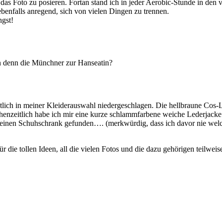
r das Foto zu posieren. Fortan stand ich in jeder Aerobic-Stunde in de
benfalls anregend, sich von vielen Dingen zu trennen.
ngst!
en denn die Münchner zur Hanseatin?
utlich in meiner Kleiderauswahl niedergeschlagen. Die hellbraune Cos
henzeitlich habe ich mir eine kurze schlammfarbene weiche Lederjacke
inen Schuhschrank gefunden…. (merkwürdig, dass ich davor nie welche
ür die tollen Ideen, all die vielen Fotos und die dazu gehörigen teilw