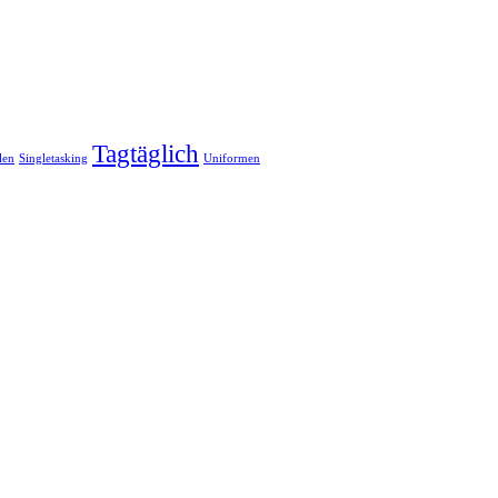
Tagtäglich
len
Singletasking
Uniformen