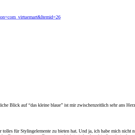
ption=com_virtuemart&Itemid=26
liche Blick auf “das kleine blaue” ist mir zwischenzeitlich sehr ans H
 tolles für Stylingelemente zu bieten hat. Und ja, ich habe mich nicht