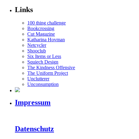
Links
100 thing challenge
Bookcrossing
Cut Magazine
Katharina Hovman
Netcycler
Shooclub
Six Items or Less
Squiech Design
The Kindness Offensive
The Uniform Project
Unclutterer
Unconsumption
Impressum
Datenschutz