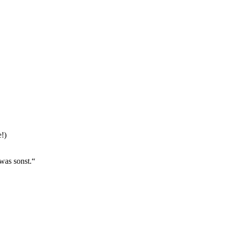
!)
was sonst.“