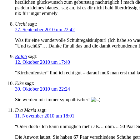
herzlichen glückwunsch zum geburtstag nachträglich ! mach die
ps dein kleines blaues.. sag an, ist es dir nicht bald überdrüs
nix für ungut emmely
Uschi
sagt:
27. September 2010 um 22:42
Was für eine wundervolle Schuhregalskulptur! (Ich habe so wa
“Und tschüß”… Danke für all das und die damit verbundenen E
Ralph
sagt:
12. Oktober 2010 um 17:40
“Kirchenfenster” find ich echt gut – darauf muß man erst mal 
Elke
sagt:
30. Oktober 2010 um 22:24
Sie werden mir immer sympathischer!
Eva Maria
sagt:
11. November 2010 um 18:01
“Oder doch? Ich kann unmöglich mehr als… öhm… 50 Paar Schu
Die Anwort lautet, Sie haben 67 Paar verschiedene Schuhe getr