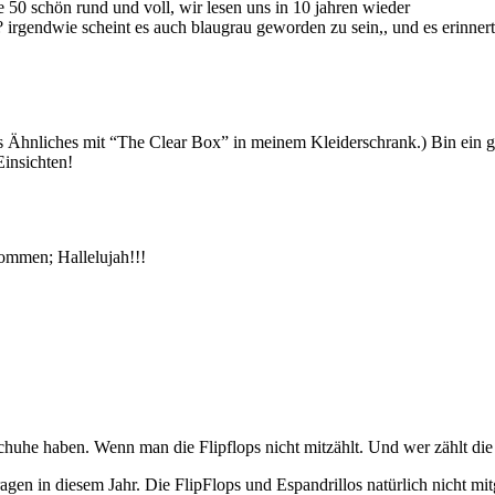
 50 schön rund und voll, wir lesen uns in 10 jahren wieder
sig ? irgendwie scheint es auch blaugrau geworden zu sein,, und es eri
s Ähnliches mit “The Clear Box” in meinem Kleiderschrank.) Bin ein g
insichten!
kommen; Hallelujah!!!
he haben. Wenn man die Flipflops nicht mitzählt. Und wer zählt die
agen in diesem Jahr. Die FlipFlops und Espandrillos natürlich nicht mi