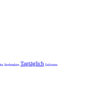
Tagtäglich
len
Singletasking
Uniformen