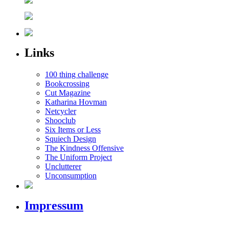
Links
100 thing challenge
Bookcrossing
Cut Magazine
Katharina Hovman
Netcycler
Shooclub
Six Items or Less
Squiech Design
The Kindness Offensive
The Uniform Project
Unclutterer
Unconsumption
Impressum