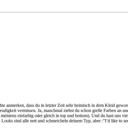
te anmerken, dass du in letzter Zeit sehr heimisch in dem Kleid geword
freudigkeit vermissen. Ja, manchmal ziehst du schon grelle Farben an un
n meistens einfarbig oder gleich in top und bottom). Und du hast uns vi
Looks sind alle nett und schmeicheln deinem Typ, aber :”I’d like to s