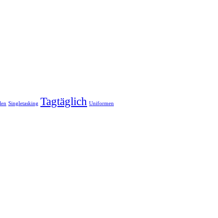
Tagtäglich
len
Singletasking
Uniformen