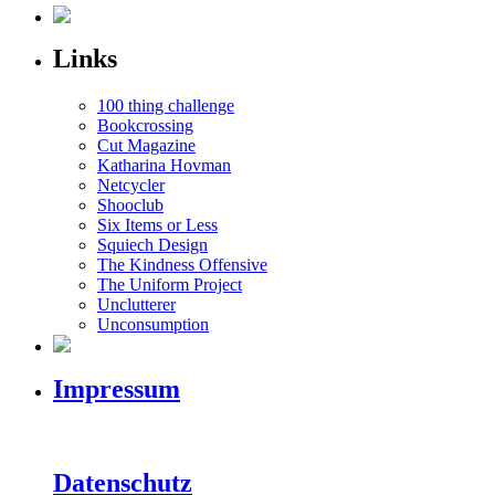
Links
100 thing challenge
Bookcrossing
Cut Magazine
Katharina Hovman
Netcycler
Shooclub
Six Items or Less
Squiech Design
The Kindness Offensive
The Uniform Project
Unclutterer
Unconsumption
Impressum
Datenschutz