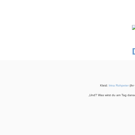
Kleid:
Irina Rohpeter
(ihr
„Und? Was wirst du am Tag danac