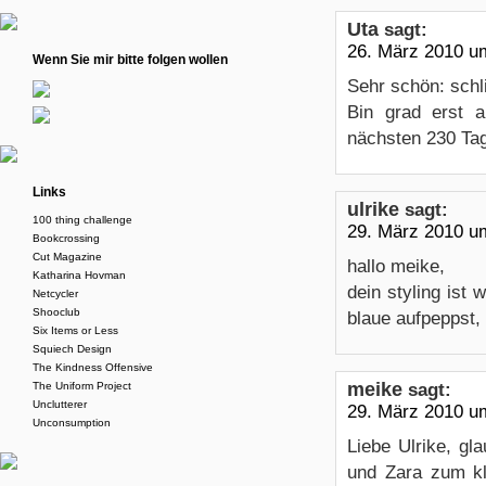
Uta
sagt:
26. März 2010 u
Wenn Sie mir bitte folgen wollen
Sehr schön: schli
Bin grad erst a
nächsten 230 Ta
Links
ulrike
sagt:
100 thing challenge
29. März 2010 u
Bookcrossing
Cut Magazine
hallo meike,
Katharina Hovman
dein styling ist 
Netcycler
Shooclub
blaue aufpeppst, 
Six Items or Less
Squiech Design
The Kindness Offensive
meike
The Uniform Project
sagt:
Unclutterer
29. März 2010 u
Unconsumption
Liebe Ulrike, gl
und Zara zum kl