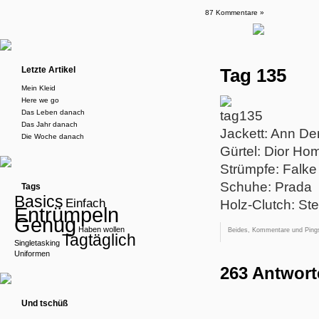
87 Kommentare »
Letzte Artikel
Tag 135
Mein Kleid
Here we go
Das Leben danach
Das Jahr danach
Jackett: Ann D
Die Woche danach
Gürtel: Dior H
Strümpfe: Falke
Schuhe: Prada
Tags
Basics
Einfach
Holz-Clutch: St
Entrümpeln
Genug
Haben wollen
Beides, Kommentare und Pings
Tagtäglich
Singletasking
Uniformen
263 Antwort
Und tschüß