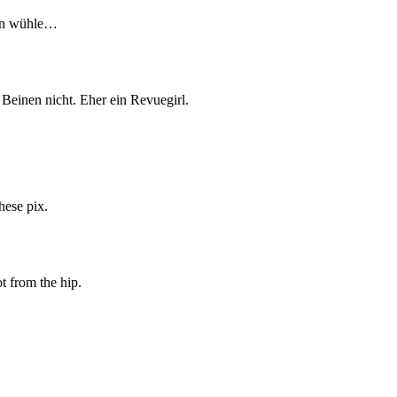
den wühle…
einen nicht. Eher ein Revuegirl.
these pix.
t from the hip.