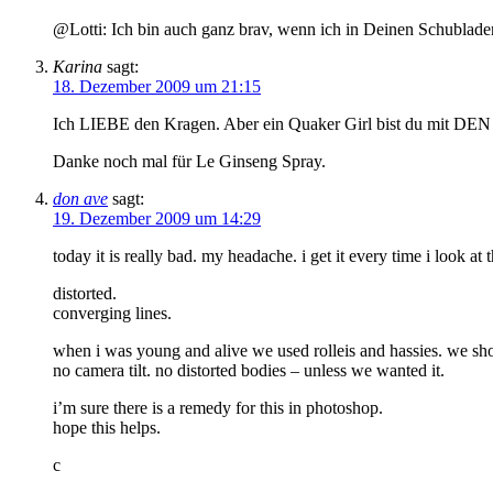
@Lotti: Ich bin auch ganz brav, wenn ich in Deinen Schubla
Karina
sagt:
18. Dezember 2009 um 21:15
Ich LIEBE den Kragen. Aber ein Quaker Girl bist du mit DEN B
Danke noch mal für Le Ginseng Spray.
don ave
sagt:
19. Dezember 2009 um 14:29
today it is really bad. my headache. i get it every time i look at 
distorted.
converging lines.
when i was young and alive we used rolleis and hassies. we sho
no camera tilt. no distorted bodies – unless we wanted it.
i’m sure there is a remedy for this in photoshop.
hope this helps.
c