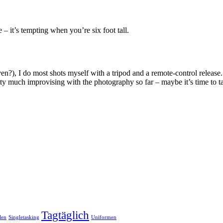
 – it’s tempting when you’re six foot tall.
?), I do most shots myself with a tripod and a remote-control release.
etty much improvising with the photography so far – maybe it’s time to ta
Tagtäglich
len
Singletasking
Uniformen