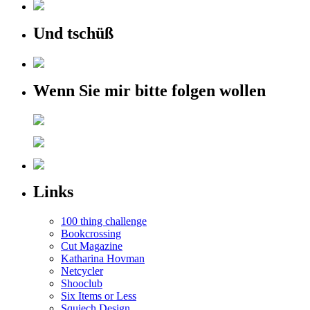
Und tschüß
Wenn Sie mir bitte folgen wollen
Links
100 thing challenge
Bookcrossing
Cut Magazine
Katharina Hovman
Netcycler
Shooclub
Six Items or Less
Squiech Design