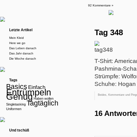
92 Kommentare »
Letzte Artikel
Tag 348
Mein Kleid
Here we go
Das Leben danach
Das Jahr danach
Die Woche danach
T-Shirt: Americ
Pashmina-Schal
Strümpfe: Wolfo
Tags
Schuhe: Hogan
Basics
Einfach
Entrümpeln
Genug
Beides, Kommentare und Pings
Haben wollen
Tagtäglich
Singletasking
Uniformen
16 Antworte
Und tschüß