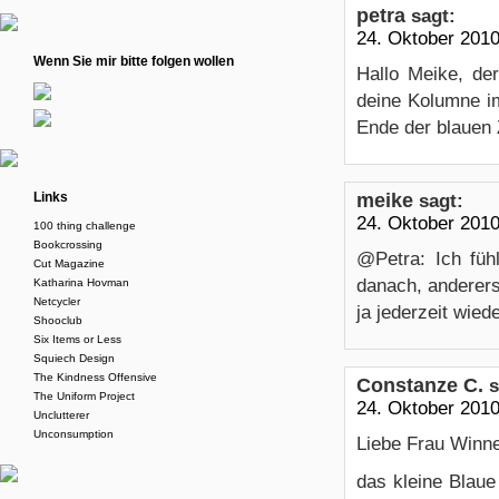
petra
sagt:
24. Oktober 201
Wenn Sie mir bitte folgen wollen
Hallo Meike, de
deine Kolumne i
Ende der blauen
meike
Links
sagt:
24. Oktober 201
100 thing challenge
Bookcrossing
@Petra: Ich fühl
Cut Magazine
danach, anderers
Katharina Hovman
Netcycler
ja jederzeit wied
Shooclub
Six Items or Less
Squiech Design
The Kindness Offensive
Constanze C.
s
The Uniform Project
24. Oktober 201
Unclutterer
Unconsumption
Liebe Frau Winn
das kleine Blau