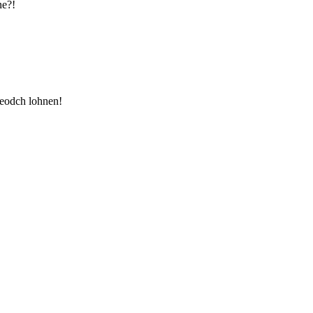
ne?!
jeodch lohnen!