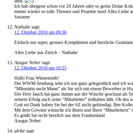
lässt.
Ich hab übrigens schon vor 20 Jahren oder so gerne Deine Kol
immer wieder so tolle Themen und Projekte hast! Alles Liebe a
Susanne
Nathalie
sagt:
12. Oktober 2010 um 09:36
Einfach nur super, grosses Kompliment und herzliche Gratulation
Alles Liebe aus Zürich – Nathalie
Ansgar Neher
sagt:
12. Oktober 2010 um 10:25
Hallo Frau Winnemuth!
Die WWM-Sendung sehe ich nur ganz gelegentlich und ich war s
“Mlionärin sucht Mann” als Sie sich mit einem Bewerber in Ham
Der Herr Jauch hat ganz dumm aus der Wäsche geschaut als Sie 
seinem Erfolg auch seine “Mitarbeiter” teilhaben läßt. Ob das
Gott sei Dank haben Sie bei der SZ nicht gekündigt. Ihre Kolleg
Mit dem Gewinn wünsche ich Ihnen und Ihren “Mitarbeitern” re
Es grüßt Sie recht herzlich aus dem Frankenland
Ansgar Neher
ulrike
sagt: