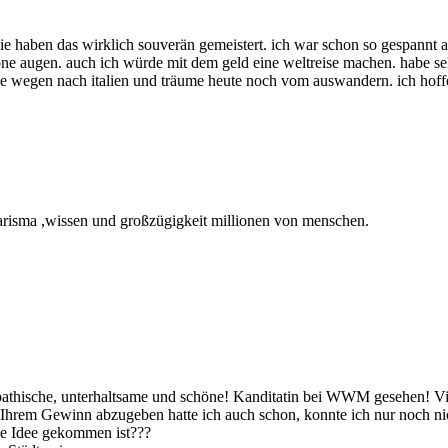
e haben das wirklich souverän gemeistert. ich war schon so gespannt auf 
öne augen. auch ich würde mit dem geld eine weltreise machen. habe selbs
e wegen nach italien und träume heute noch vom auswandern. ich hoffe, e
charisma ,wissen und großzügigkeit millionen von menschen.
pathische, unterhaltsame und schöne! Kanditatin bei WWM gesehen! Vie
hrem Gewinn abzugeben hatte ich auch schon, konnte ich nur noch nich
se Idee gekommen ist???