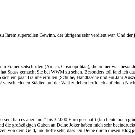
zu Ihrem supertollen Gewinn, der übrigens sehr verdient war. Und der
n in Frauenzeitschriften (Amica, Cosmopolitan), die immer was besonde
 hat Spass gemacht Sie bei WWM zu sehen. Besonders toll fand ich dass 
ich ein paar Träume erfüllen (Schuhe, Handtasche und ein Jahr Ausze
12 verschiedenen Städten auf der Welt zu leben hoffe ich auf einen Na
ssen, hab es aber “nur” bis 32.000 Euro geschafft (bin heute noch glück
und die großzügigen Gaben an Deine Joker haben mich sehr beeindruckt
itzen von dem Geld, und hoffe sehr, dass Du Deine durch diesen Blog