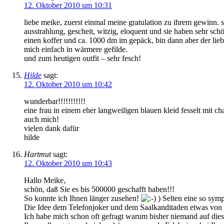
12. Oktober 2010 um 10:31
liebe meike, zuerst einmal meine gratulation zu ihrem gewinn. si
ausstrahlung, gescheit, witzig, eloquent und sie haben sehr sch
einen koffer und ca. 1000 dm im gepäck, bin dann aber der lieb
mich einfach in wärmere gefilde.
und zum heutigen outfit – sehr fesch!
Hilde
sagt:
12. Oktober 2010 um 10:42
wunderbar!!!!!!!!!!!
eine frau in einem eher langweiligen blauen kleid fesselt mit 
auch mich!
vielen dank dafür
hilde
Hartmut
sagt:
12. Oktober 2010 um 10:43
Hallo Meike,
schön, daß Sie es bis 500000 geschafft haben!!!
So konnte ich Ihnen länger zusehen!
) Selten eine so sym
Die Idee dem Telefonjoker und dem Saalkanditaden etwas von I
Ich habe mich schon oft gefragt warum bisher niemand auf die