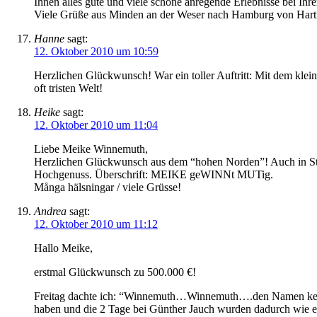
Ihnen alles gute und viele schöne anregende Erlebnisse bei Ihrer
Viele Grüße aus Minden an der Weser nach Hamburg von Har
Hanne
sagt:
12. Oktober 2010 um 10:59
Herzlichen Glückwunsch! War ein toller Auftritt: Mit dem klei
oft tristen Welt!
Heike
sagt:
12. Oktober 2010 um 11:04
Liebe Meike Winnemuth,
Herzlichen Glückwunsch aus dem “hohen Norden”! Auch in Stoc
Hochgenuss. Überschrift: MEIKE geWINNt MUTig.
Många hälsningar / viele Grüsse!
Andrea
sagt:
12. Oktober 2010 um 11:12
Hallo Meike,
erstmal Glückwunsch zu 500.000 €!
Freitag dachte ich: “Winnemuth…Winnemuth….den Namen kennst 
haben und die 2 Tage bei Günther Jauch wurden dadurch wie ei