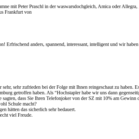
umne mit Peter Praschl in der waswarsdochgleich, Amica oder Allegra
us Frankfurt von
! Erfrischend anders, spannend, interessant, intelligent und wir haben 
ehr, sehr zufrieden bei der Folge mit Ihnen reingeschaut zu haben. 
burg getroffen haben. Als “Hochstapler habe wir uns dann gegenseitig
sagten, dass Sie Ihren Telefonjoker von der SZ mit 10% am Gewinn der
 wohl Schule macht?
en hätten das sicherlich sehr bedauert.
cht viel Freude.