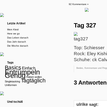
92 Kommentare »
Letzte Artikel
Tag 327
Mein Kleid
Here we go
Das Leben danach
Das Jahr danach
Die Woche danach
Top: Schiesser
Rock: Eley Kish
Schuhe: ck Calv
Tags
Basics
Einfach
Beides, Kommentare und Pings
Entrümpeln
Genug
Haben wollen
Tagtäglich
3 Antworten
Singletasking
Uniformen
Und tschüß
ulrike
sagt: