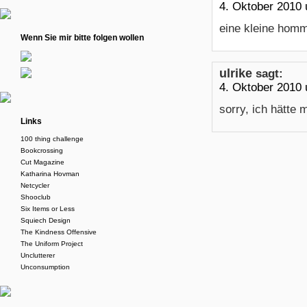
4. Oktober 2010
eine kleine homm
Wenn Sie mir bitte folgen wollen
ulrike
sagt:
4. Oktober 2010
sorry, ich hätte 
Links
100 thing challenge
Bookcrossing
Cut Magazine
Katharina Hovman
Netcycler
Shooclub
Six Items or Less
Squiech Design
The Kindness Offensive
The Uniform Project
Unclutterer
Unconsumption