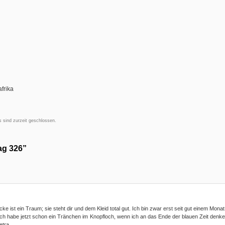
frika
 sind zurzeit geschlossen.
ag 326”
ke ist ein Traum; sie steht dir und dem Kleid total gut. Ich bin zwar erst seit gut einem Monat
er ich habe jetzt schon ein Tränchen im Knopfloch, wenn ich an das Ende der blauen Zeit denk
etra