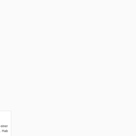
 einer
e. Hab