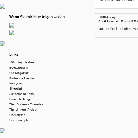
Wenn Sie mir bitte folgen wollen
ulrike
sagt:
4. Oktober 2010 um 08:00
jacke, gürtel, schuhe – w
Links
100 thing challenge
Bookcrossing
Cut Magazine
Katharina Hovman
Netcycler
Shooclub
Six Items or Less
Squiech Design
The Kindness Offensive
The Uniform Project
Unclutterer
Unconsumption