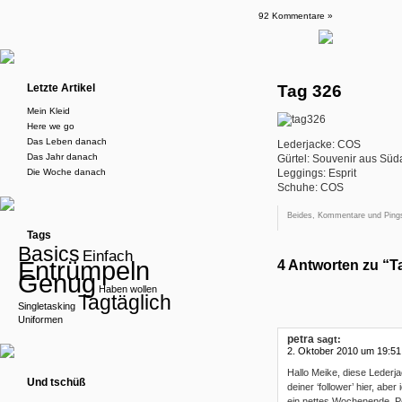
92 Kommentare »
Letzte Artikel
Tag 326
Mein Kleid
Here we go
Das Leben danach
Lederjacke: COS
Das Jahr danach
Gürtel: Souvenir aus Süda
Die Woche danach
Leggings: Esprit
Schuhe: COS
Beides, Kommentare und Pings
Tags
Basics
Einfach
Entrümpeln
4 Antworten zu “T
Genug
Haben wollen
Tagtäglich
Singletasking
Uniformen
petra
sagt:
2. Oktober 2010 um 19:51
Hallo Meike, diese Lederjac
Und tschüß
deiner ‘follower’ hier, ab
ein nettes Wochenende, P