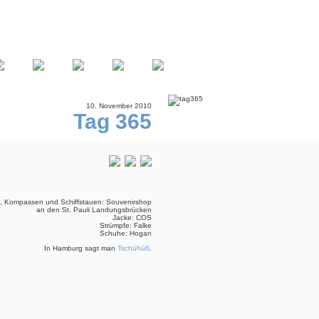
10. November 2010
Tag 365
n, Kompassen und Schiffstauen: Souvenirshop
an den St. Pauli Landungsbrücken
Jacke: COS
Strümpfe: Falke
Schuhe: Hogan
In Hamburg sagt man
Tschühüß
.