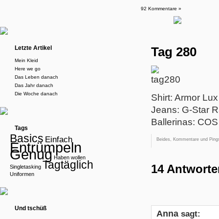
92 Kommentare »
Letzte Artikel
Tag 280
Mein Kleid
Here we go
Das Leben danach
Das Jahr danach
Die Woche danach
Shirt: Armor Lux
Jeans: G-Star 
Ballerinas: COS
Tags
Basics
Einfach
Beides, Kommentare und Pings
Entrümpeln
Genug
Haben wollen
Tagtäglich
14 Antworte
Singletasking
Uniformen
Und tschüß
Anna
sagt: