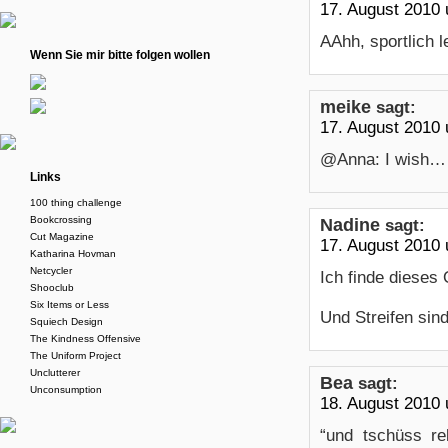
17. August 2010
AAhh, sportlich 
Wenn Sie mir bitte folgen wollen
meike
sagt:
17. August 2010
@Anna: I wish…
Links
100 thing challenge
Bookcrossing
Nadine
sagt:
Cut Magazine
17. August 2010
Katharina Hovman
Netcycler
Ich finde dieses O
Shooclub
Six Items or Less
Und Streifen sin
Squiech Design
The Kindness Offensive
The Uniform Project
Unclutterer
Bea
sagt:
Unconsumption
18. August 2010
“und tschüss r