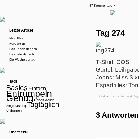
87 Kommentare »
Letzte Artikel
Tag 274
Mein Kleid
Here we go
Das Leben danach
Das Jahr danach
Die Woche danach
T-Shirt: COS
Gürtel: Leihgab
Jeans: Miss Six
Tags
Espadrilles: Ton
Basics
Einfach
Entrümpeln
Genug
Beides, Kommentare und Pings
Haben wollen
Tagtäglich
Singletasking
Uniformen
3 Antworten
Und tschüß