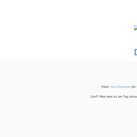
Kleid:
Irina Rohpeter
(ihr
„Und? Was wirst du am Tag danac