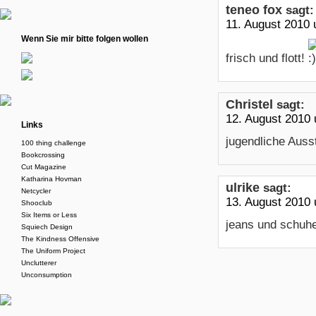
teneo fox
sagt:
11. August 2010
Wenn Sie mir bitte folgen wollen
frisch und flott!
Christel
sagt:
12. August 2010
Links
jugendliche Auss
100 thing challenge
Bookcrossing
Cut Magazine
Katharina Hovman
ulrike
sagt:
Netcycler
13. August 2010
Shooclub
Six Items or Less
jeans und schuhe
Squiech Design
The Kindness Offensive
The Uniform Project
Unclutterer
Unconsumption