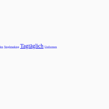
Tagtäglich
len
Singletasking
Uniformen