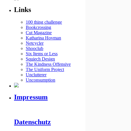
Links
100 thing challenge
Bookcrossing
Cut Magazine
Katharina Hovman
Netcycler
Shooclub
Six Items or Less
Squiech Design
The Kindness Offensive
The Uniform Project
Unclutterer
Unconsumption
Impressum
Datenschutz