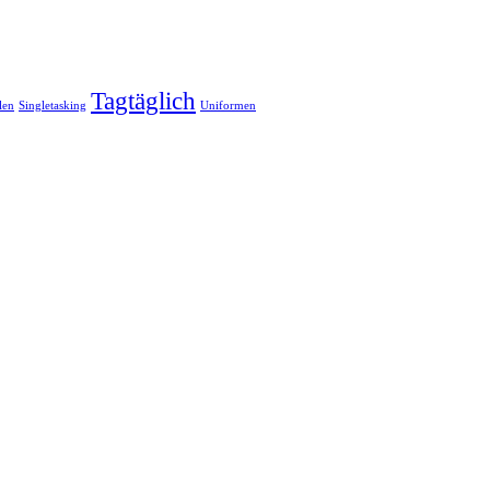
Tagtäglich
len
Singletasking
Uniformen