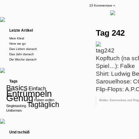
23 Kommentare »
Letzte Artikel
Tag 242
Mein Kleid
Here we go
Das Leben danach
Das Jahr danach
Kopftuch (na sch
Die Woche danach
Spiel…): Falke
Shirt: Ludwig B
Sarouelhose: 
Tags
Basics
Einfach
Flip-Flops: A.P.C
Entrümpeln
Genug
Haben wollen
Beides, Kommentare und Pings
Tagtäglich
Singletasking
Uniformen
Und tschüß