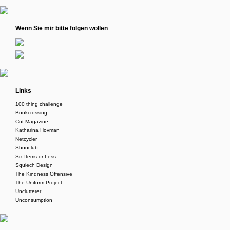
Wenn Sie mir bitte folgen wollen
Links
100 thing challenge
Bookcrossing
Cut Magazine
Katharina Hovman
Netcycler
Shooclub
Six Items or Less
Squiech Design
The Kindness Offensive
The Uniform Project
Unclutterer
Unconsumption