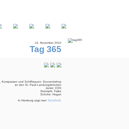
10. November 2010
Tag 365
n, Kompassen und Schiffstauen: Souvenirshop
an den St. Pauli Landungsbrücken
Jacke: COS
Strümpfe: Falke
Schuhe: Hogan
In Hamburg sagt man
Tschühüß
.