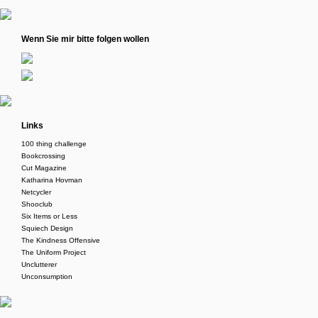
Wenn Sie mir bitte folgen wollen
Links
100 thing challenge
Bookcrossing
Cut Magazine
Katharina Hovman
Netcycler
Shooclub
Six Items or Less
Squiech Design
The Kindness Offensive
The Uniform Project
Unclutterer
Unconsumption