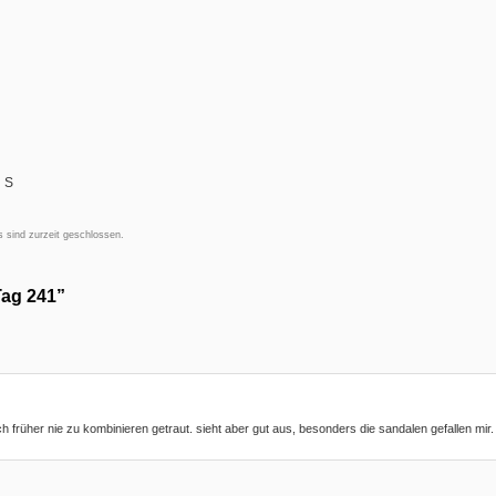
i S
 sind zurzeit geschlossen.
Tag 241”
ch früher nie zu kombinieren getraut. sieht aber gut aus, besonders die sandalen gefallen mir.