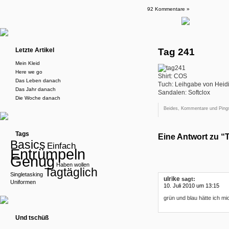
92 Kommentare »
Letzte Artikel
Tag 241
Mein Kleid
Here we go
Shirt: COS
Das Leben danach
Tuch: Leihgabe von Heid
Das Jahr danach
Sandalen: Softclox
Die Woche danach
Beides, Kommentare und Pings
Tags
Eine Antwort zu “
Basics
Einfach
Entrümpeln
Genug
Haben wollen
Tagtäglich
Singletasking
ulrike
sagt:
Uniformen
10. Juli 2010 um 13:15
grün und blau hätte ich mi
Und tschüß