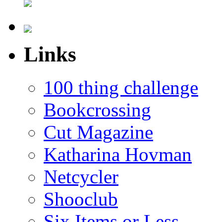
Links
100 thing challenge
Bookcrossing
Cut Magazine
Katharina Hovman
Netcycler
Shooclub
Six Items or Less