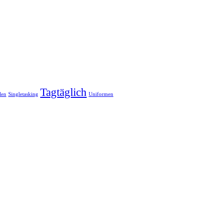
Tagtäglich
len
Singletasking
Uniformen