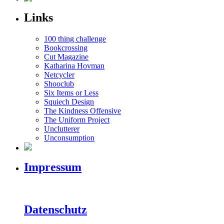
Links
100 thing challenge
Bookcrossing
Cut Magazine
Katharina Hovman
Netcycler
Shooclub
Six Items or Less
Squiech Design
The Kindness Offensive
The Uniform Project
Unclutterer
Unconsumption
Impressum
Datenschutz