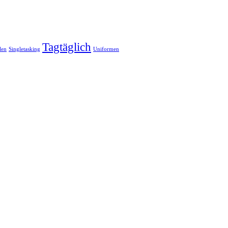
Tagtäglich
len
Singletasking
Uniformen