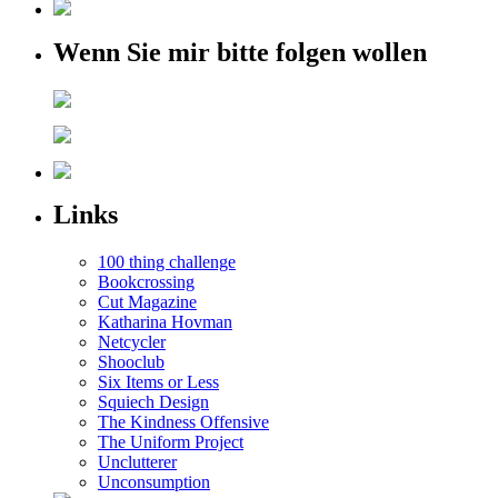
Wenn Sie mir bitte folgen wollen
Links
100 thing challenge
Bookcrossing
Cut Magazine
Katharina Hovman
Netcycler
Shooclub
Six Items or Less
Squiech Design
The Kindness Offensive
The Uniform Project
Unclutterer
Unconsumption