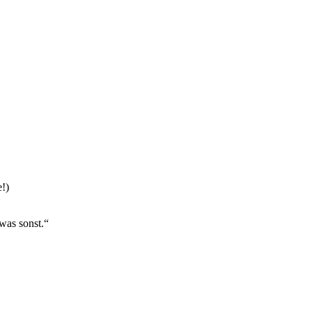
!)
was sonst.“