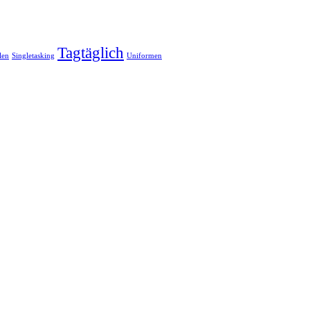
Tagtäglich
len
Singletasking
Uniformen