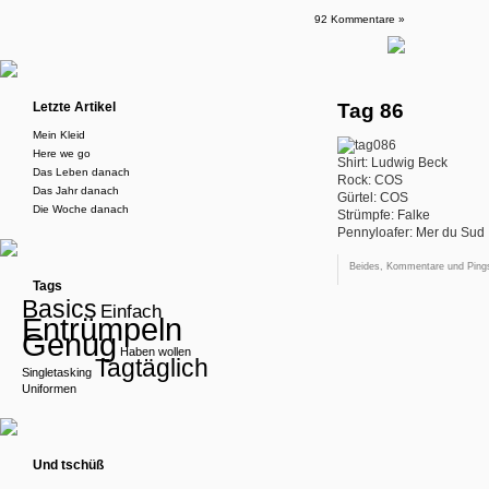
92 Kommentare »
Letzte Artikel
Tag 86
Mein Kleid
Here we go
Shirt: Ludwig Beck
Das Leben danach
Rock: COS
Das Jahr danach
Gürtel: COS
Die Woche danach
Strümpfe: Falke
Pennyloafer: Mer du Sud
Beides, Kommentare und Pings
Tags
Basics
Einfach
Entrümpeln
Genug
Haben wollen
Tagtäglich
Singletasking
Uniformen
Und tschüß