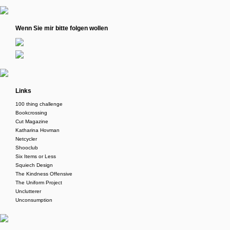
Wenn Sie mir bitte folgen wollen
Links
100 thing challenge
Bookcrossing
Cut Magazine
Katharina Hovman
Netcycler
Shooclub
Six Items or Less
Squiech Design
The Kindness Offensive
The Uniform Project
Unclutterer
Unconsumption