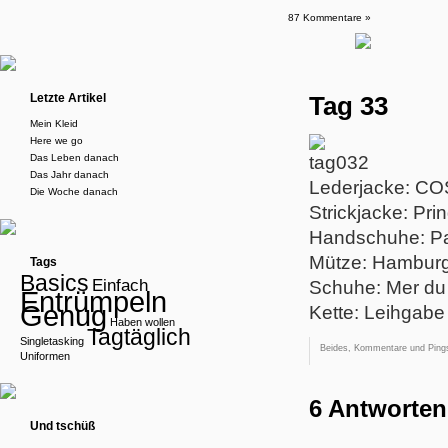
87 Kommentare »
Letzte Artikel
Tag 33
Mein Kleid
Here we go
Das Leben danach
Das Jahr danach
Lederjacke: CO
Die Woche danach
Strickjacke: Pri
Handschuhe: Pa
Mütze: Hamburg
Tags
Basics
Einfach
Schuhe: Mer du
Entrümpeln
Genug
Kette: Leihgabe
Haben wollen
Tagtäglich
Singletasking
Beides, Kommentare und Pings
Uniformen
6 Antworten
Und tschüß