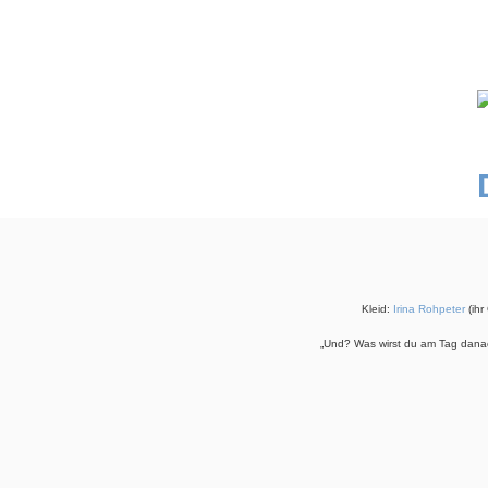
Kleid:
Irina Rohpeter
(ihr
„Und? Was wirst du am Tag danac