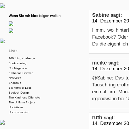
Sabine
sagt:
Wenn Sie mir bitte folgen wollen
14. Dezember 20
Hmm, wo hinter
Facebook? Oder 
Du die eigentlic
Links
100 thing challenge
meike
sagt:
Bookcrossing
14. Dezember 20
Cut Magazine
Katharina Hovman
@Sabine: Das tut
Netcycler
Shooclub
Tauschring eröffn
Six Items or Less
einmal im Mona
Squiech Design
The Kindness Offensive
irgendwann bei “
The Uniform Project
Unclutterer
Unconsumption
ruth
sagt:
14. Dezember 20