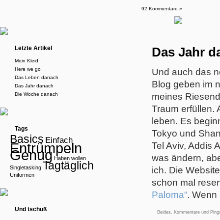
92 Kommentare »
Letzte Artikel
Das Jahr d
Mein Kleid
Here we go
Und auch das noc
Das Leben danach
Blog geben im n
Das Jahr danach
Die Woche danach
meines Riesendus
Traum erfüllen.
leben. Es begin
Tags
Tokyo und Shan
Basics
Einfach
Entrümpeln
Tel Aviv, Addis
Genug
was ändern, abe
Haben wollen
Tagtäglich
Singletasking
ich. Die Websit
Uniformen
schon mal reser
Paloma“
. Wenn 
Und tschüß
Beides, Kommentare und Pings