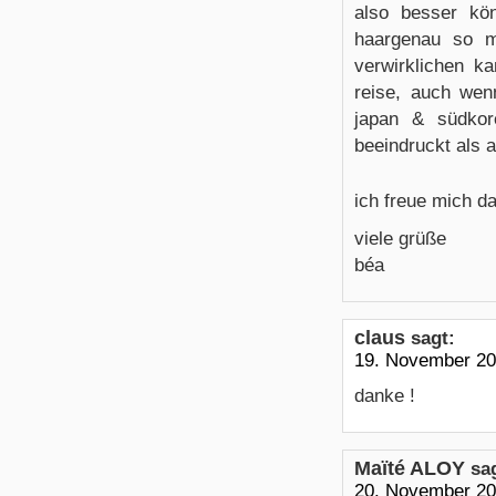
also besser kö
haargenau so m
verwirklichen k
reise, auch wen
japan & südkor
beeindruckt als a
ich freue mich d
viele grüße
béa
claus
sagt:
19. November 20
danke !
Maïté ALOY
sa
20. November 20