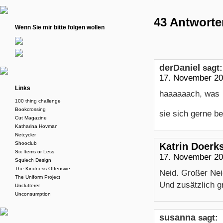
43 Antworte
Wenn Sie mir bitte folgen wollen
derDaniel
sagt:
17. November 20
Links
haaaaaach, was k
100 thing challenge
Bookcrossing
sie sich gerne b
Cut Magazine
Katharina Hovman
Netcycler
Shooclub
Katrin Doerk
Six Items or Less
17. November 20
Squiech Design
The Kindness Offensive
Neid. Großer Nei
The Uniform Project
Und zusätzlich g
Unclutterer
Unconsumption
susanna
sagt: