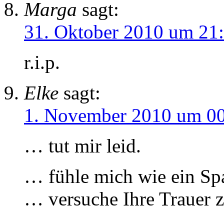
Marga
sagt:
31. Oktober 2010 um 21
r.i.p.
Elke
sagt:
1. November 2010 um 0
… tut mir leid.
… fühle mich wie ein S
… versuche Ihre Trauer z
.