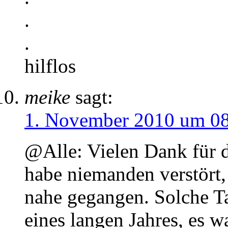
.
.
hilflos
meike
sagt:
1. November 2010 um 0
@Alle: Vielen Dank für d
habe niemanden verstört, 
nahe gegangen. Solche Ta
eines langen Jahres, es wa