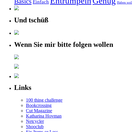
Entrümpeln
Genug
Basics
Einfach
Haben wol
Und tschüß
Wenn Sie mir bitte folgen wollen
Links
100 thing challenge
Bookcrossing
Cut Magazine
Katharina Hovman
Netcycler
Shooclub
Six Items or Less