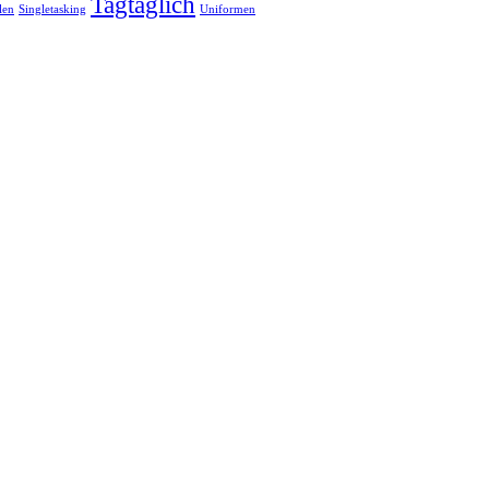
Tagtäglich
len
Singletasking
Uniformen