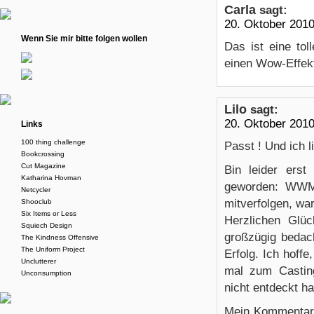
Carla
sagt:
20. Oktober 201
Wenn Sie mir bitte folgen wollen
Das ist eine tol
einen Wow-Effekt 
Lilo
sagt:
20. Oktober 201
Links
100 thing challenge
Passt ! Und ich l
Bookcrossing
Cut Magazine
Bin leider ers
Katharina Hovman
geworden: WWM.
Netcycler
mitverfolgen, war
Shooclub
Six Items or Less
Herzlichen Glü
Squiech Design
großzügig bedach
The Kindness Offensive
The Uniform Project
Erfolg. Ich hoffe
Unclutterer
mal zum Casting
Unconsumption
nicht entdeckt ha
Mein Kommentar z