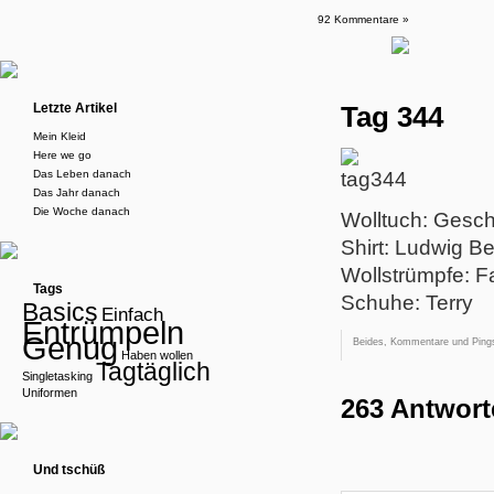
92 Kommentare »
Letzte Artikel
Tag 344
Mein Kleid
Here we go
Das Leben danach
Das Jahr danach
Die Woche danach
Wolltuch: Gesc
Shirt: Ludwig B
Wollstrümpfe: F
Tags
Schuhe: Terry
Basics
Einfach
Entrümpeln
Genug
Beides, Kommentare und Pings
Haben wollen
Tagtäglich
Singletasking
Uniformen
263 Antwort
Und tschüß