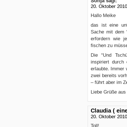
Sonja
sagt:
20. Oktober 201
Hallo Meike
das ist eine u
Sache mit dem “
erfordern wie 
fischen zu müss
Die “Und Tschü
inspiriert durc
erlaubte. Immer w
zwei bereits vorh
– führt aber im 
Liebe Grüße aus
Claudia ( ein
20. Oktober 201
Toll!