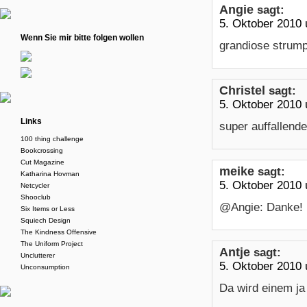
Angie
sagt:
5. Oktober 2010
Wenn Sie mir bitte folgen wollen
grandiose strump
Christel
sagt:
5. Oktober 2010
Links
super auffallende
100 thing challenge
Bookcrossing
Cut Magazine
meike
sagt:
Katharina Hovman
5. Oktober 2010
Netcycler
Shooclub
@Angie: Danke! 
Six Items or Less
Squiech Design
The Kindness Offensive
The Uniform Project
Antje
sagt:
Unclutterer
5. Oktober 2010
Unconsumption
Da wird einem ja 