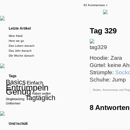
92 Kommentare »
Letzte Artikel
Tag 329
Mein Kleid
Here we go
Das Leben danach
Das Jahr danach
Die Woche danach
Hoodie: Zara
Gürtel: keine Ah
Strümpfe:
Sock
Tags
Schuhe: Jump
Basics
Einfach
Entrümpeln
Genug
Beides, Kommentare und Pings
Haben wollen
Tagtäglich
Singletasking
Uniformen
8 Antworten
Und tschüß