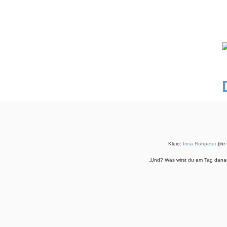
Kleid:
Irina Rohpeter
(ihr
„Und? Was wirst du am Tag danac