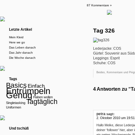
87 Kommentare »
Letzte Artikel
Tag 326
Mein Kleid
Here we go
Das Leben danach
Lederjacke: COS
Das Jahr danach
Gürtel: Souvenir aus Süda
Die Woche danach
Leggings: Esprit
Schuhe: COS
Beides, Kommentare und Pings
Tags
Basics
Einfach
Entrümpeln
4 Antworten zu “T
Genug
Haben wollen
Tagtäglich
Singletasking
Uniformen
petra
sagt:
2. Oktober 2010 um 19:51
Hallo Meike, diese Lederjac
Und tschüß
deiner ‘follower’ hier, ab
ein nettes Wochenende, P