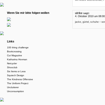
Wenn Sie mir bitte folgen wollen
ulrike
sagt:
4. Oktober 2010 um 08:00
jacke, gürtel, schuhe – w
Links
100 thing challenge
Bookcrossing
Cut Magazine
Katharina Hovman
Netcycler
Shooclub
Six Items or Less
Squiech Design
The Kindness Offensive
The Uniform Project
Unclutterer
Unconsumption