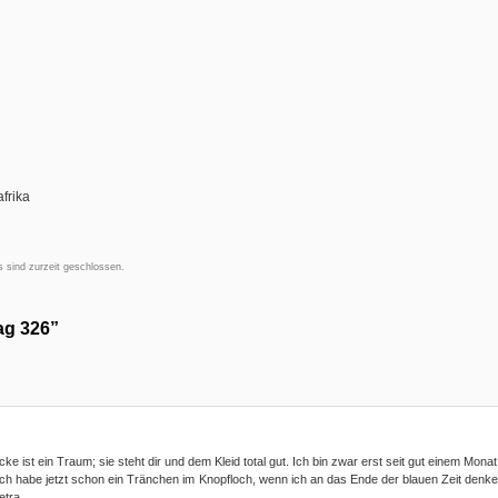
frika
 sind zurzeit geschlossen.
ag 326”
ke ist ein Traum; sie steht dir und dem Kleid total gut. Ich bin zwar erst seit gut einem Monat
er ich habe jetzt schon ein Tränchen im Knopfloch, wenn ich an das Ende der blauen Zeit denk
etra