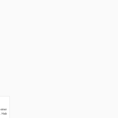
 einer
e. Hab