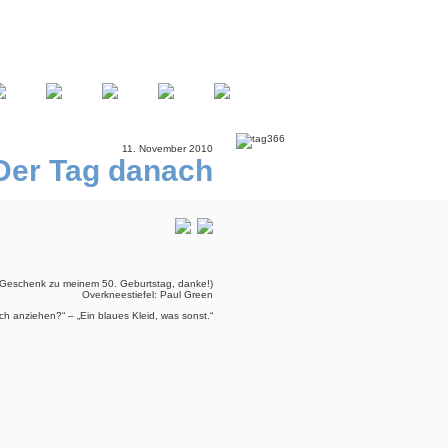
11. November 2010
Der Tag danach
 Geschenk zu meinem 50. Geburtstag, danke!)
Overkneestiefel: Paul Green
h anziehen?“ – „Ein blaues Kleid, was sonst.“