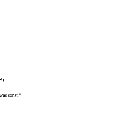
!)
was sonst.“