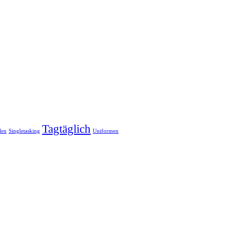
Tagtäglich
len
Singletasking
Uniformen