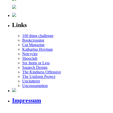
Links
100 thing challenge
Bookcrossing
Cut Magazine
Katharina Hovman
Netcycler
Shooclub
Six Items or Less
Squiech Design
The Kindness Offensive
The Uniform Project
Unclutterer
Unconsumption
Impressum