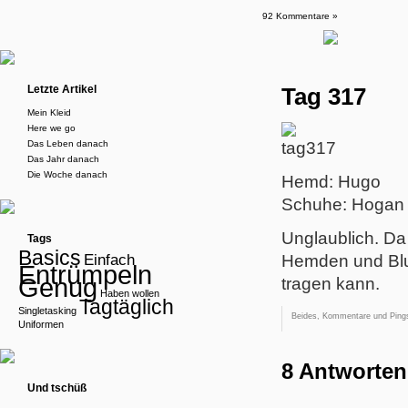
92 Kommentare »
Letzte Artikel
Tag 317
Mein Kleid
Here we go
Das Leben danach
Das Jahr danach
Die Woche danach
Hemd: Hugo
Schuhe: Hogan
Unglaublich. Da
Tags
Basics
Einfach
Hemden und Blus
Entrümpeln
Genug
tragen kann.
Haben wollen
Tagtäglich
Singletasking
Beides, Kommentare und Pings
Uniformen
8 Antworten
Und tschüß