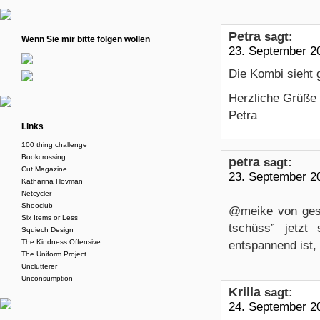
Petra
sagt:
Wenn Sie mir bitte folgen wollen
23. September 2
Die Kombi sieht 
Herzliche Grüße
Petra
Links
100 thing challenge
Bookcrossing
petra
sagt:
Cut Magazine
23. September 2
Katharina Hovman
Netcycler
Shooclub
@meike von ge
Six Items or Less
tschüss” jetzt
Squiech Design
The Kindness Offensive
entspannend ist,
The Uniform Project
Unclutterer
Unconsumption
Krilla
sagt:
24. September 2