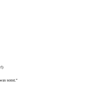
!)
was sonst.“