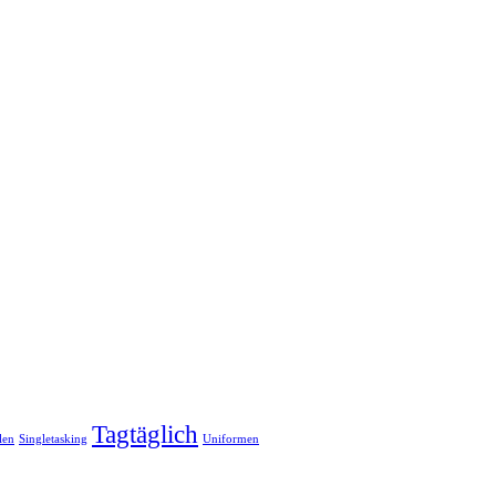
Tagtäglich
len
Singletasking
Uniformen