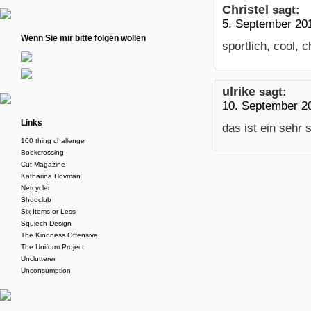
Christel
sagt:
5. September 20
Wenn Sie mir bitte folgen wollen
sportlich, cool, c
ulrike
sagt:
10. September 2
Links
das ist ein sehr 
100 thing challenge
Bookcrossing
Cut Magazine
Katharina Hovman
Netcycler
Shooclub
Six Items or Less
Squiech Design
The Kindness Offensive
The Uniform Project
Unclutterer
Unconsumption