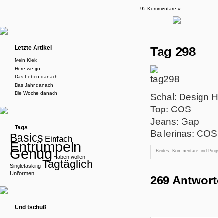
92 Kommentare »
Letzte Artikel
Tag 298
Mein Kleid
Here we go
Das Leben danach
Das Jahr danach
Die Woche danach
Schal: Design 
Top: COS
Jeans: Gap
Tags
Ballerinas: COS
Basics
Einfach
Entrümpeln
Genug
Beides, Kommentare und Pings
Haben wollen
Tagtäglich
Singletasking
Uniformen
269 Antwort
Und tschüß