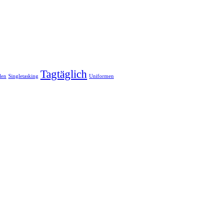
Tagtäglich
len
Singletasking
Uniformen