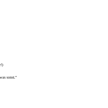
!)
was sonst.“