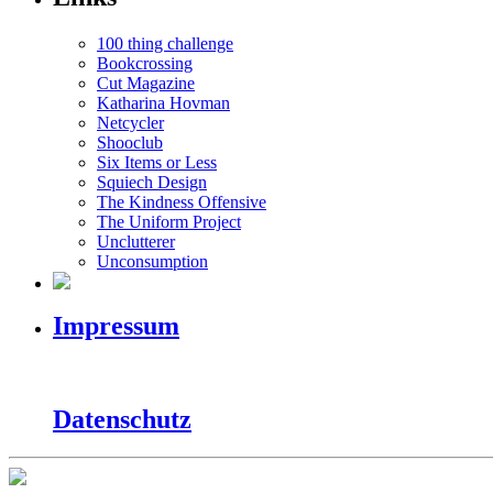
100 thing challenge
Bookcrossing
Cut Magazine
Katharina Hovman
Netcycler
Shooclub
Six Items or Less
Squiech Design
The Kindness Offensive
The Uniform Project
Unclutterer
Unconsumption
Impressum
Datenschutz