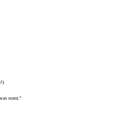
!)
was sonst.“