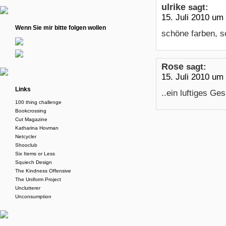
ulrike
sagt:
15. Juli 2010 um
Wenn Sie mir bitte folgen wollen
schöne farben, s
Rose
sagt:
15. Juli 2010 um
Links
..ein luftiges G
100 thing challenge
Bookcrossing
Cut Magazine
Katharina Hovman
Netcycler
Shooclub
Six Items or Less
Squiech Design
The Kindness Offensive
The Uniform Project
Unclutterer
Unconsumption