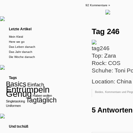
92 Kommentare »
Letzte Artikel
Tag 246
Mein Kleid
Here we go
Das Leben danach
Das Jahr danach
Top: Zara
Die Woche danach
Rock: COS
Schuhe: Toni P
Tags
Location: Chin
Basics
Einfach
Entrümpeln
Genug
Beides, Kommentare und Pings
Haben wollen
Tagtäglich
Singletasking
Uniformen
5 Antworten
Und tschüß