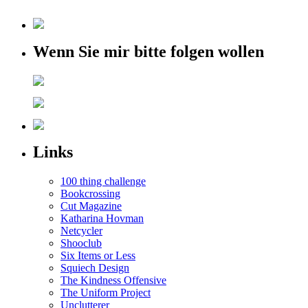
Wenn Sie mir bitte folgen wollen
Links
100 thing challenge
Bookcrossing
Cut Magazine
Katharina Hovman
Netcycler
Shooclub
Six Items or Less
Squiech Design
The Kindness Offensive
The Uniform Project
Unclutterer