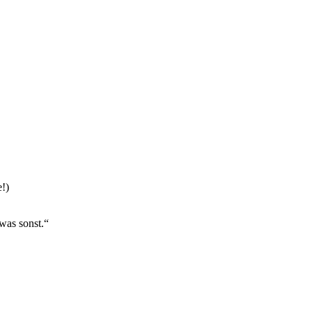
!)
was sonst.“