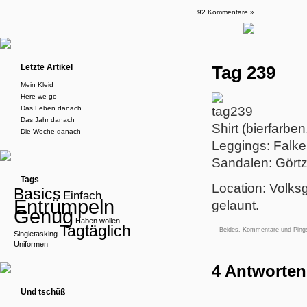
92 Kommentare »
Letzte Artikel
Tag 239
Mein Kleid
Here we go
Das Leben danach
Das Jahr danach
Shirt (bierfarb
Die Woche danach
Leggings: Falke
Sandalen: Gört
Tags
Location: Volks
Basics
Einfach
Entrümpeln
gelaunt.
Genug
Haben wollen
Tagtäglich
Beides, Kommentare und Pings
Singletasking
Uniformen
4 Antworten
Und tschüß