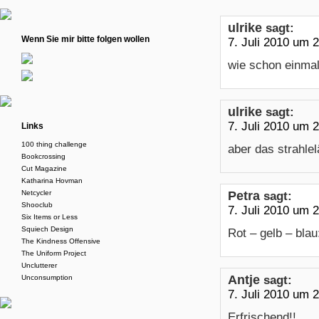
ulrike
sagt:
Wenn Sie mir bitte folgen wollen
7. Juli 2010 um 
wie schon einmal 
ulrike
sagt:
7. Juli 2010 um 
Links
100 thing challenge
aber das strahlel
Bookcrossing
Cut Magazine
Katharina Hovman
Petra
Netcycler
sagt:
Shooclub
7. Juli 2010 um 
Six Items or Less
Squiech Design
Rot – gelb – blau
The Kindness Offensive
The Uniform Project
Unclutterer
Antje
Unconsumption
sagt:
7. Juli 2010 um 
Erfrischend!!