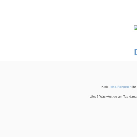
Kleid:
Irina Rohpeter
(ihr
„Und? Was wirst du am Tag danac