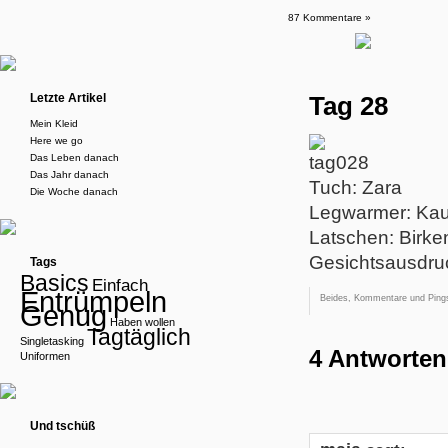
87 Kommentare »
Letzte Artikel
Tag 28
Mein Kleid
Here we go
Das Leben danach
Das Jahr danach
Tuch: Zara
Die Woche danach
Legwarmer: Kau
Latschen: Birke
Gesichtsausdruc
Tags
Basics
Einfach
Entrümpeln
Beides, Kommentare und Pings
Genug
Haben wollen
Tagtäglich
Singletasking
4 Antworten
Uniformen
Und tschüß