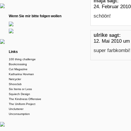
maja
sagt:
24. Februar 201
schöön!
Wenn Sie mir bitte folgen wollen
ulrike
sagt:
12. Mai 2010 um
super farbkombi!
Links
100 thing challenge
Bookcrossing
Cut Magazine
Katharina Hovman
Netcycler
Shooclub
Six Items or Less
Squiech Design
The Kindness Offensive
The Uniform Project
Unclutterer
Unconsumption