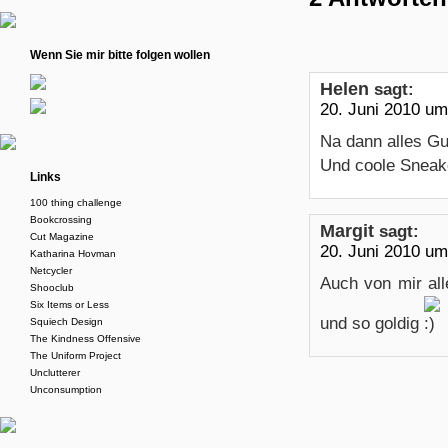
Wenn Sie mir bitte folgen wollen
Helen
sagt:
20. Juni 2010 um
Na dann alles Gu
Und coole Snea
Links
100 thing challenge
Bookcrossing
Margit
sagt:
Cut Magazine
20. Juni 2010 um
Katharina Hovman
Netcycler
Auch von mir al
Shooclub
Six Items or Less
und so goldig
Squiech Design
The Kindness Offensive
The Uniform Project
Unclutterer
Unconsumption