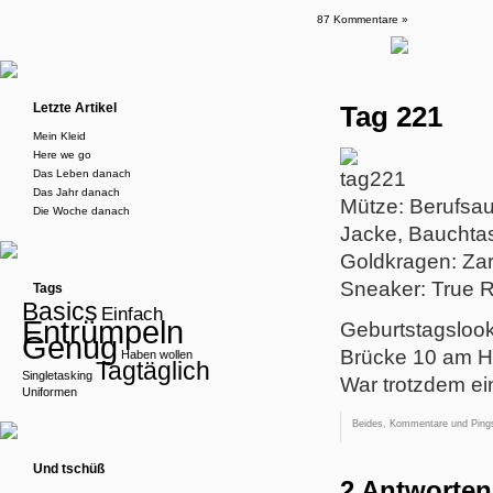
87 Kommentare »
Letzte Artikel
Tag 221
Mein Kleid
Here we go
Das Leben danach
Das Jahr danach
Mütze: Berufsau
Die Woche danach
Jacke, Bauchta
Goldkragen: Za
Sneaker: True R
Tags
Basics
Einfach
Entrümpeln
Geburtstagslook
Genug
Brücke 10 am Ha
Haben wollen
Tagtäglich
Singletasking
War trotzdem e
Uniformen
Beides, Kommentare und Pings
Und tschüß
2 Antworten