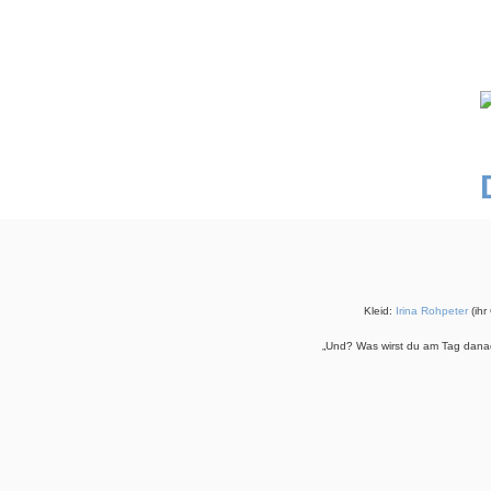
Kleid:
Irina Rohpeter
(ihr
„Und? Was wirst du am Tag danac