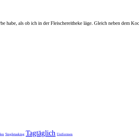
farbe habe, als ob ich in der Fleischereitheke läge. Gleich neben dem Ko
Tagtäglich
len
Singletasking
Uniformen