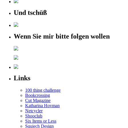
Und tschüß
Wenn Sie mir bitte folgen wollen
Links
100 thing challenge
Bookcrossing
Cut Magazine
Katharina Hovman
Netcycler
Shooclub
Six Items or Less
Squiech Design