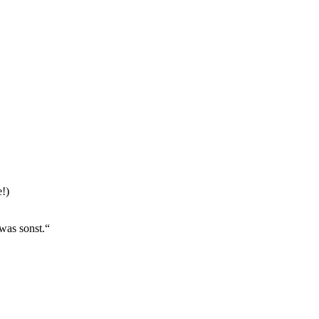
!)
was sonst.“