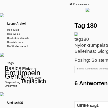
92 Kommentare »
Letzte Artikel
Tag 180
Mein Kleid
Here we go
Das Leben danach
Das Jahr danach
Nylonkrumpelsta
Die Woche danach
Ballerinas: Gio
Posing: So steht
Tags
Basics
Einfach
Beides, Kommentare und Pings
Entrümpeln
Genug
Haben wollen
Tagtäglich
6 Antworten
Singletasking
Uniformen
Und tschüß
ulrike
sagt: