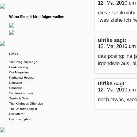
12. Mai 2010 um
diese farbkombi 
Wenn Sie mir bitte folgen wollen
“was ziehe ich h
ulrike
sagt:
12. Mai 2010 um
Links
das posing: na ja
100 thing challenge
irgendwie aus, al
Bookcrossing
Cut Magazine
Katharina Hovman
ulrike
sagt:
Netcycler
Shooclub
12. Mai 2010 um
Six Items or Less
Squiech Design
noch etwas, wiede
The Kindness Offensive
The Uniform Project
Unclutterer
Unconsumption