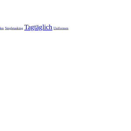
Tagtäglich
len
Singletasking
Uniformen