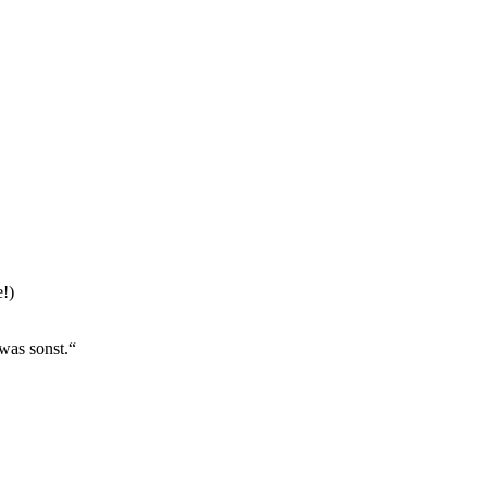
!)
was sonst.“