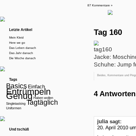
87 Kommentare »
Letzte Artikel
Tag 160
Mein Kleid
Here we go
Das Leben danach
Das Jahr danach
Jacke: Moschin
Die Woche danach
Schuhe: Jump fo
Beides, Kommentare und Pings
Tags
Basics
Einfach
Entrümpeln
4 Antworten
Genug
Haben wollen
Tagtäglich
Singletasking
Uniformen
julia
sagt:
20. April 2010 u
Und tschüß