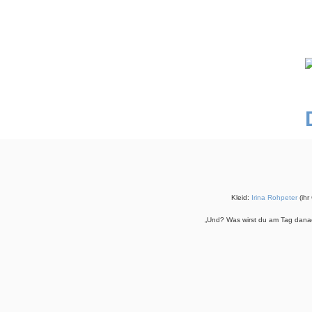
Kleid:
Irina Rohpeter
(ihr
„Und? Was wirst du am Tag danac