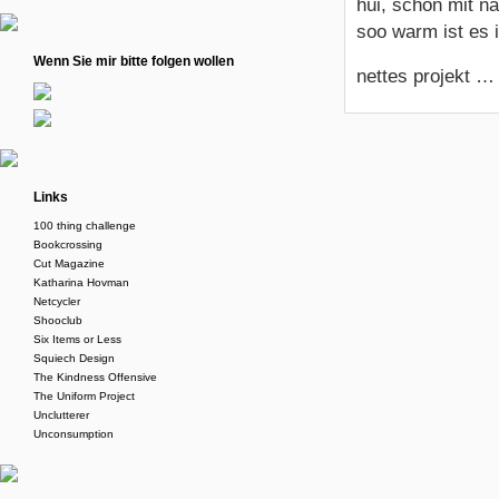
hui, schon mit n
soo warm ist es 
Wenn Sie mir bitte folgen wollen
nettes projekt …
Links
100 thing challenge
Bookcrossing
Cut Magazine
Katharina Hovman
Netcycler
Shooclub
Six Items or Less
Squiech Design
The Kindness Offensive
The Uniform Project
Unclutterer
Unconsumption