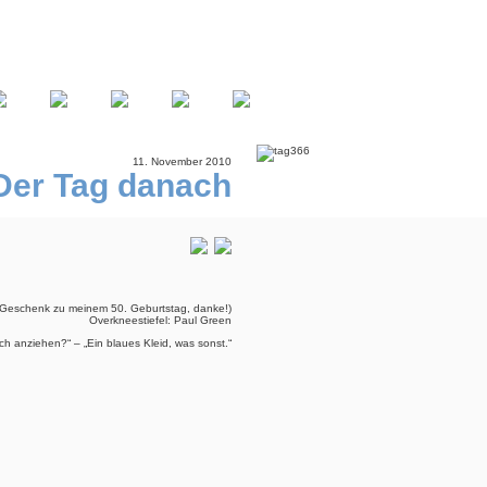
11. November 2010
Der Tag danach
 Geschenk zu meinem 50. Geburtstag, danke!)
Overkneestiefel: Paul Green
h anziehen?“ – „Ein blaues Kleid, was sonst.“