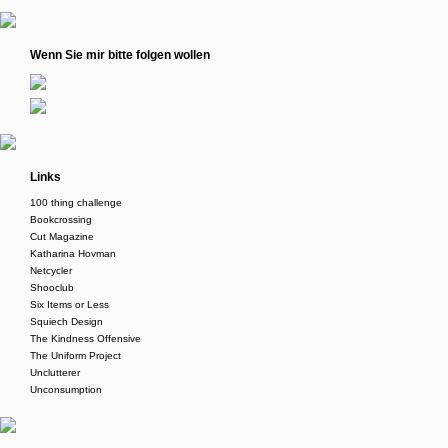
Wenn Sie mir bitte folgen wollen
Links
100 thing challenge
Bookcrossing
Cut Magazine
Katharina Hovman
Netcycler
Shooclub
Six Items or Less
Squiech Design
The Kindness Offensive
The Uniform Project
Unclutterer
Unconsumption