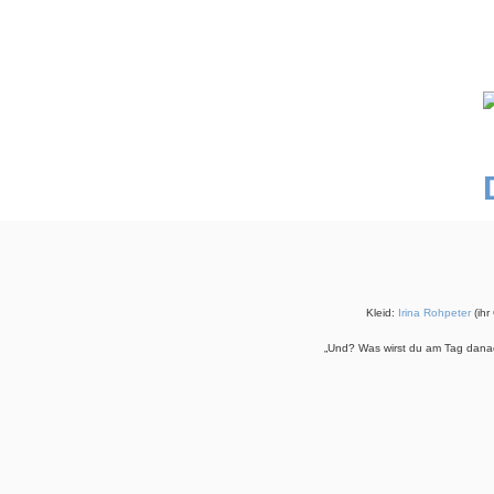
Kleid:
Irina Rohpeter
(ihr
„Und? Was wirst du am Tag danac