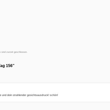
 sind zurzeit geschlossen.
Tag 156”
ne und dein strahlender gesichtsausdruck! schön!