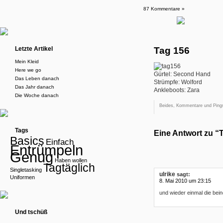
87 Kommentare »
Letzte Artikel
Tag 156
Mein Kleid
Here we go
Gürtel: Second Hand
Das Leben danach
Strümpfe: Wolford
Das Jahr danach
Ankleboots: Zara
Die Woche danach
Beides, Kommentare und Pings
Tags
Eine Antwort zu “
Basics
Einfach
Entrümpeln
Genug
Haben wollen
Tagtäglich
Singletasking
ulrike
sagt:
Uniformen
8. Mai 2010 um 23:15
und wieder einmal die bei
Und tschüß