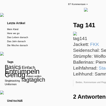
87 Kommentare »
Letzte Artikel
Tag 141
Mein Kleid
Here we go
Das Leben danach
Das Jahr danach
Jackett:
FKK
Die Woche danach
Seidenschal: S
Strümpfe: Wolfo
Ballerinas: Pier
Tags
Basics
Einfach
Leihfahrrad:
St
Entrümpeln
Genug
Leihhund: Sam
Haben wollen
Tagtäglich
Singletasking
Beides, Kommentare und Pings
Uniformen
2 Antworten
Und tschüß