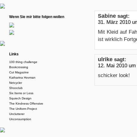
Sabine
sagt:
Wenn Sie mir bitte folgen wollen
31. März 2010 u
Mit Kleid auf F
ist wirklich Fortg
Links
ulrike
sagt:
100 thing challenge
12. Mai 2010 um
Bookcrossing
Cut Magazine
schicker look!
Katharina Hovman
Netcycler
Shooclub
Six Items or Less
Squiech Design
The Kindness Offensive
The Uniform Project
Unclutterer
Unconsumption