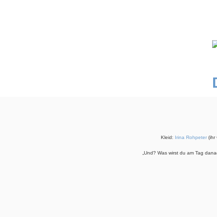
Kleid:
Irina Rohpeter
(ihr
„Und? Was wirst du am Tag danac