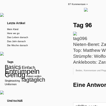
87 Kommentare »
Letzte Artikel
Tag 96
Mein Kleid
Here we go
Das Leben danach
Das Jahr danach
Nieten-Beret: Z
Die Woche danach
Top: Matthew W
Strümpfe: Wolfo
Ankleboots: Zar
Tags
Basics
Einfach
Entrümpeln
Beides, Kommentare und Pings
Genug
Haben wollen
Tagtäglich
Singletasking
Eine Antwor
Uniformen
Und tschüß