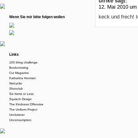
ulrike
sagt:
12. Mai 2010 um
keck und frech! to
Wenn Sie mir bitte folgen wollen
Links
100 thing challenge
Bookcrossing
Cut Magazine
Katharina Hovman
Netcycler
Shooclub
Six Items or Less
Squiech Design
The Kindness Offensive
The Uniform Project
Unclutterer
Unconsumption