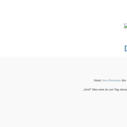
Kleid:
Irina Rohpeter
(ihr
„Und? Was wirst du am Tag danac