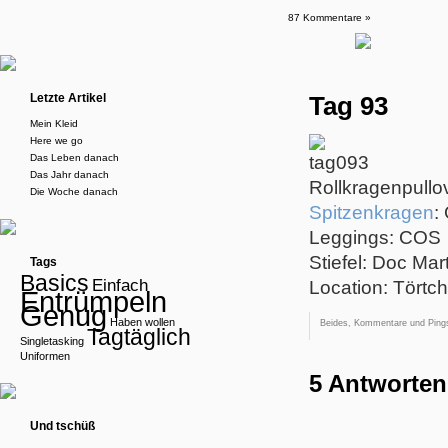
87 Kommentare »
Letzte Artikel
Tag 93
Mein Kleid
Here we go
Das Leben danach
Das Jahr danach
Rollkragenpullov
Die Woche danach
Spitzenkragen
:
Leggings: COS
Stiefel: Doc Mar
Tags
Basics
Einfach
Location: Törtc
Entrümpeln
Genug
Haben wollen
Beides, Kommentare und Pings
Tagtäglich
Singletasking
Uniformen
5 Antworten
Und tschüß