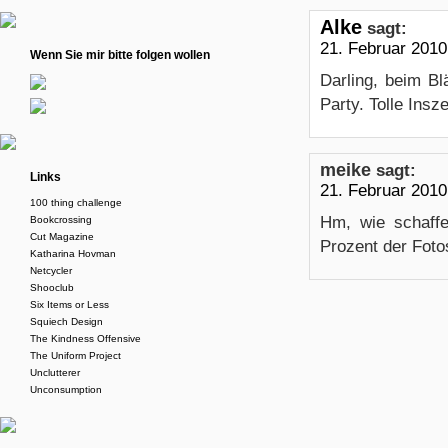
Alke
sagt:
21. Februar 2010
Wenn Sie mir bitte folgen wollen
Darling, beim Blä
Party. Tolle Insz
meike
sagt:
Links
21. Februar 201
100 thing challenge
Hm, wie schaffe
Bookcrossing
Cut Magazine
Prozent der Fot
Katharina Hovman
Netcycler
Shooclub
Six Items or Less
Squiech Design
The Kindness Offensive
The Uniform Project
Unclutterer
Unconsumption