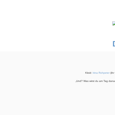
Kleid:
Irina Rohpeter
(ihr
„Und? Was wirst du am Tag danac